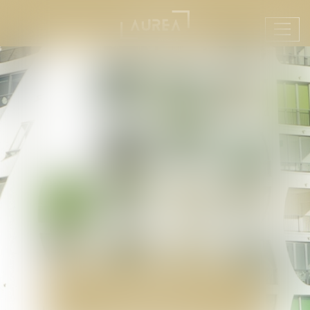
Ouvr
le
men
DROIT