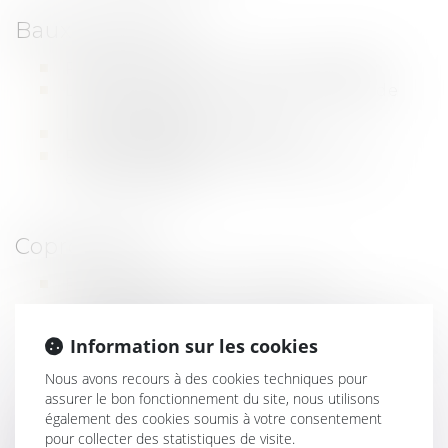
Baux habitation :
Rédaction bail loi du 6 juillet 1989
Les procédures de recouvrement de
loyer impayés,
La procédure d’expulsion
Renouvellement et résiliation de
contrat de bail,
Copropriété :
Recouvrement de charges de
copropriété :
Contestation d’assemblées générales :
Information sur les cookies
Difficultés liées aux travaux dans la
copropriété :
Nous avons recours à des cookies techniques pour
assurer le bon fonctionnement du site, nous utilisons
également des cookies soumis à votre consentement
Vente immobilière :
pour collecter des statistiques de visite.