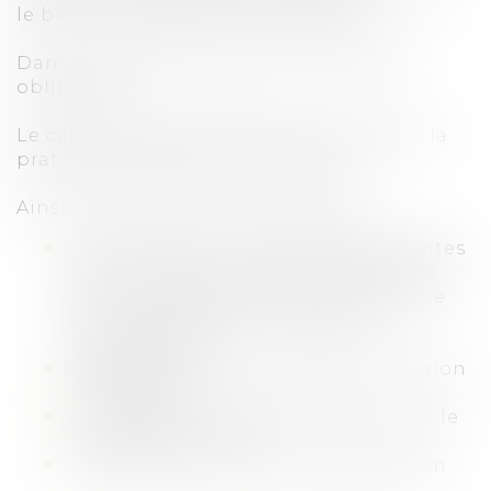
le bien immobilier de son débiteur.
Dans ce type de procédure, l’avocat est
obligatoire.
Le cabinet AUREA AVOCATS est rompu à la
pratique des saisies immobilières.
Ainsi, le Cabinet est en mesure de :
Mener à bien les procédures de ventes
aux enchères sur saisie immobilière
dans le cadre d’une exécution forcée
pour le compte d’un créancier
hypothécaire
Défendre devant le juge de l’exécution
un débiteur
Porter des enchères à la barre pour le
compte d’un client
Surenchérir suite à une adjudication