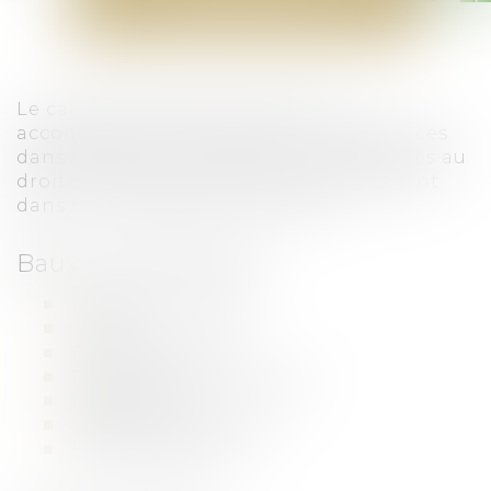
IMMOBILIER
Le cabinet AUREA AVOCATS vous
accompagne et propose ses compétences
dans la prise en charge de vos litiges liés au
droit de l’immobilier, et particulièrement
dans les thématiques suivantes :
Baux commerciaux :
Rédaction de bail
Congé
Renouvellement
Recouvrement de loyers
Résolution
Indemnité d’éviction
Bail dérogatoire