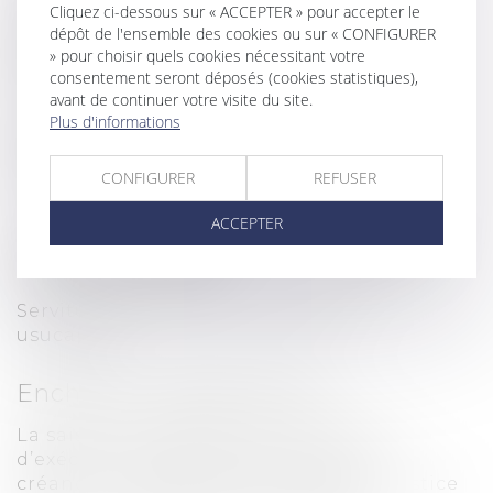
Cliquez ci-dessous sur « ACCEPTER » pour accepter le
dépôt de l'ensemble des cookies ou sur « CONFIGURER
Clauses du compromis, conditions
» pour choisir quels cookies nécessitant votre
suspensives, délais, rétractation, clause
consentement seront déposés (cookies statistiques),
pénale…
avant de continuer votre visite du site.
Plus d'informations
Vices cachés, défaut du
consentement :
CONFIGURER
REFUSER
ACCEPTER
Conseils et gestion des litiges en
matière foncière :
Servitude, bornage, empiètement,
usucapion…
Enchères / adjudications :
La saisie immobilière est une mesure
d’exécution forcée qui permet à un
créancier impayé de faire vendre en justice