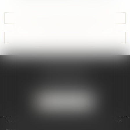
Voir tous les domaines d'intervention
Contacter un expert
AUREA AVOCATS
8, Avenue d’Assas
34000 MONTPELLIER
Tél :
04 67 75 09 64
Email :
contact@aurea-avocats.fr
NOUS LOCALISER
LE CABINET
L'ÉQUIPE
DOMAINES D'INTERVENTION
ACTUS