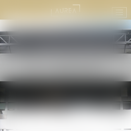
Ouvr
le
men
LE CABINET