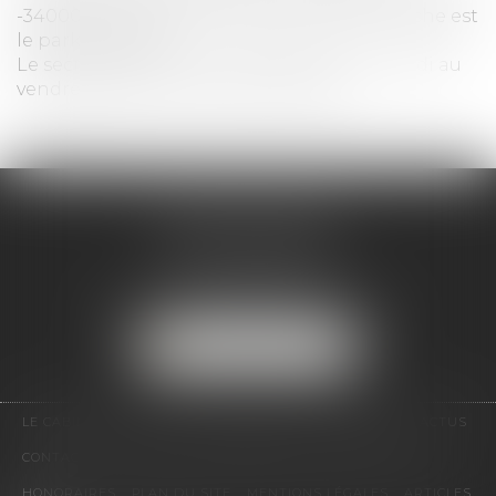
-34000 Montpellier (Le parking le plus proche est
le parking Pitot)
Le secrétariat est à votre disposition du lundi au
vendredi, de 9h à 12h et de 14h à 18h.
AUREA AVOCATS
8, Avenue d’Assas
34000 MONTPELLIER
Tél :
04 67 75 09 64
Email :
contact@aurea-avocats.fr
NOUS LOCALISER
LE CABINET
L'ÉQUIPE
DOMAINES D'INTERVENTION
ACTUS
CONTACT
NOS VENTES IMMOBILIÈRES
RDV EN LIGNE
HONORAIRES
PLAN DU SITE
MENTIONS LÉGALES
ARTICLES